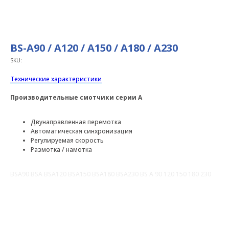
BS-A90 / A120 / A150 / A180 / A230
SKU:
Технические характеристики
Производительные смотчики серии A
Двунаправленная перемотка
Автоматическая синхронизация
Регулируемая скорость
Размотка / намотка
BSA90 BSA BSA120 BSA150 BSA180 BSA230 BS A 90 120 150 180 230