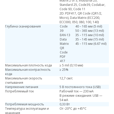
Matrix 2 of 5, Industrial 25,
Standard 25, Code39, Codabar,
Code 93, Code 11
2D: PDF417, QR Code (QR1/2,
Micro), Data Matrix (ECC200,
ECC000, 050, 080, 100, 140)
Глубина сканирования
Code
40 – 165 мм (5 mil)
39
50 – 365 мм (13 mil)
EAN-13
35 – 115 мм (10 mil)
Data
35 – 145 мм (15 mil)
Matrix
45 – 115 мм (6.67 mil)
QR
Code
PDF
417
Максимальная плотность кода
≥ 5 mil (0,10 мм)
Максимальная контрастность
≥ 25%
кода
Максимальная скорость
12,7 см/с
считывания
Напряжение питания
5 В постоянного тока (USB)
Потребляемый ток
Рабочий ток — 230 мА
В режиме ожидания: USB —
54 мА
Потребляемая мощность
0,33 Вт
Температура эксплуатации и
От -20°C до +45°C
хранения