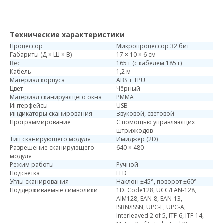
Архивы, библиотеки
Производственные предприятия
Технические характеристики
Процессор
Микропроцессор 32 бит
Габариты (Д × Ш × В)
17 × 10 × 6 см
Вес
165 г (с кабелем 185 г)
Кабель
1,2 м
Материал корпуса
ABS + TPU
Цвет
Чёрный
Материал сканирующего окна
PMMA
Интерфейсы
USB
Индикаторы сканирования
Звуковой, световой
Программирование
С помощью управляющих
штрихкодов
Тип сканирующего модуля
Имиджер (2D)
Разрешение сканирующего
640 × 480
модуля
Режим работы
Ручной
Подсветка
LED
Углы сканирования
Наклон ±45°, поворот ±60°
Поддерживаемые символики
1D: Code128, UCC/EAN-128,
AIM128, EAN-8, EAN-13,
ISBN/ISSN, UPC-E, UPC-A,
Interleaved 2 of 5, ITF-6, ITF-14,